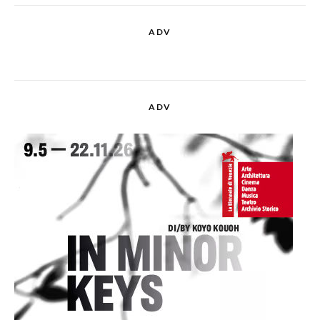
ADV
ADV