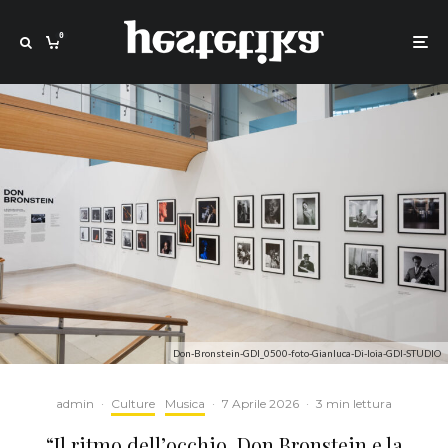
0
Don-Bronstein-GDI_0500-foto-Gianluca-Di-Ioia-GDI-STUDIO
admin
·
Culture
Musica
·
7 Aprile 2026
·
3 min lettura
“​Il ritmo dell’occhio. Don Bronstein e la