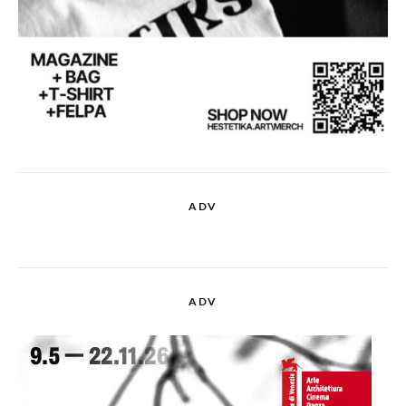
ADV
ADV