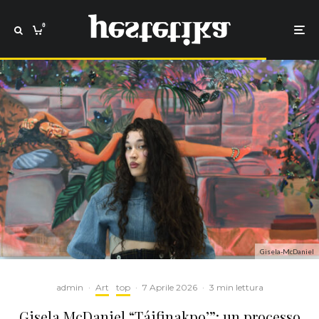
0
Gisela-McDaniel
admin
·
Art
top
·
7 Aprile 2026
·
3 min lettura
Gisela McDaniel “Táifinakpo’”: un processo