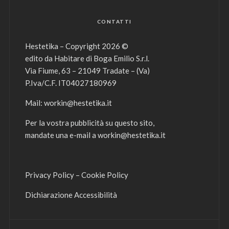
CONTATTI
Hestetika – Copyright 2026 ©
edito da Habitare di Boga Emilio S.r.l.
Via Fiume, 63 – 21049 Tradate – (Va)
P.Iva/C.F. IT04027180969
Mail:
workin@hestetika.it
Per la vostra pubblicità su questo sito,
mandate una e-mail a
workin@hestetika.it
Privacy Policy
–
Cookie Policy
Dichiarazione Accessibilità