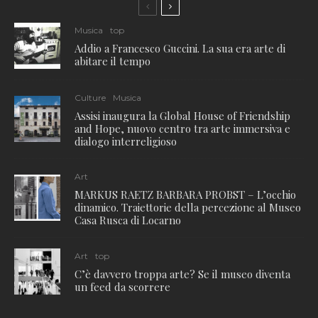
Musica
top
Addio a Francesco Guccini. La sua era arte di
abitare il tempo
Culture
Musica
Assisi inaugura la Global House of Friendship
and Hope, nuovo centro tra arte immersiva e
dialogo interreligioso
Art
MARKUS RAETZ BARBARA PROBST – L’occhio
dinamico. Traiettorie della percezione al Museo
Casa Rusca di Locarno
Art
top
C’è davvero troppa arte? Se il museo diventa
un feed da scorrere