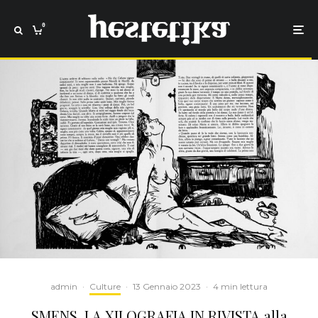
0
admin
·
Culture
·
13 Gennaio 2023
·
4 min lettura
SMENS. LA XILOGRAFIA IN RIVISTA alla