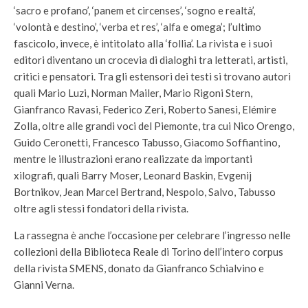
‘sacro e profano’, ‘panem et circenses’, ‘sogno e realtà’,
‘volontà e destino’, ‘verba et res’, ‘alfa e omega’; l’ultimo
fascicolo, invece, è intitolato alla ‘follia’. La rivista e i suoi
editori diventano un crocevia di dialoghi tra letterati, artisti,
critici e pensatori. Tra gli estensori dei testi si trovano autori
quali Mario Luzi, Norman Mailer, Mario Rigoni Stern,
Gianfranco Ravasi, Federico Zeri, Roberto Sanesi, Elémire
Zolla, oltre alle grandi voci del Piemonte, tra cui Nico Orengo,
Guido Ceronetti, Francesco Tabusso, Giacomo Soffiantino,
mentre le illustrazioni erano realizzate da importanti
xilografi, quali Barry Moser, Leonard Baskin, Evgenij
Bortnikov, Jean Marcel Bertrand, Nespolo, Salvo, Tabusso
oltre agli stessi fondatori della rivista.
La rassegna è anche l’occasione per celebrare l’ingresso nelle
collezioni della Biblioteca Reale di Torino dell’intero corpus
della rivista SMENS, donato da Gianfranco Schialvino e
Gianni Verna.