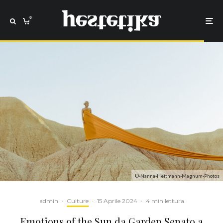
0
©-Nanna-Heitmann-Magnum-Photos
admin
·
Culture
·
15 Aprile 2024
·
4 min lettura
Emotions of the Sun da Garden Senato a