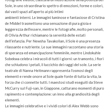
Sole, in uno straordinario spettro di emozioni, forme e colori,
dai vasti spazi all’aperto ai più intimi
ambienti interni. Le immagini luminose e fantasiose di Cristina
de Middel trasmettono una sensazione di pura gioia e
leggerezza dell’essere, mentre le fotografie, molto personali,
di Olivia Arthur richiamano la serenità delle estati
dell’infanzia. Per Newsha Tavakolian, il Sole è una presenza
rilassante e nutriente. Le sue immagini raccontano una storia
di speranza ed emancipazione femminile, mentre Lindokuhle
Sobekwa celebra i miracoli di tutti i giorni: un tramonto, i fiori
che schiudono i petali, il luccichio dei raggi del sole. La serie
teatrale di Nanna Heitmann rappresenta l’osmosi degli
elementi e rende onore al Sole quale fonte di tutta la vita, la
forza che ci connette tutti. I maestosi studi eseguiti da Steve
McCurry sul Fuji-san, in Giappone, catturano momenti di puro
rapimento e contemplazione: un inno alla grandiosità degli
elementi.
Le immagini celebrative e i vividi colori di Alex Webb sono