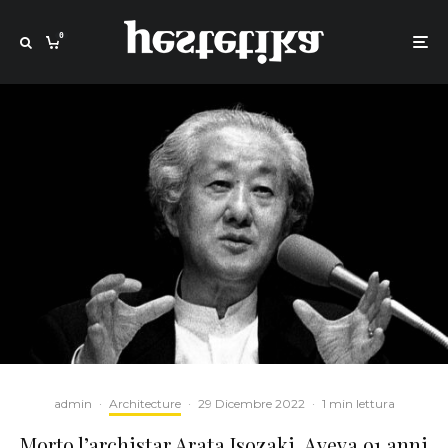
0
admin
·
Architecture
·
29 Dicembre 2022
·
1 min lettura
Morto l’archistar Arata Isozaki. Aveva 91 anni