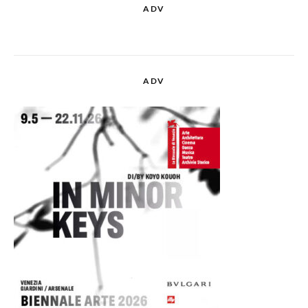
ADV
ADV