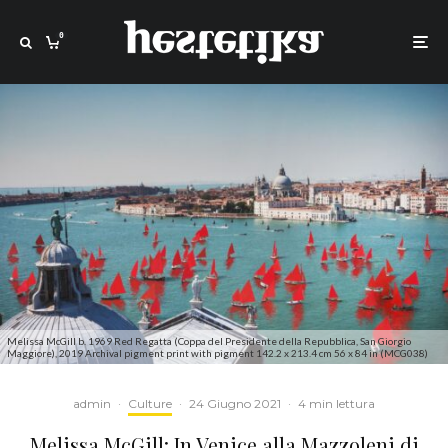
0
Melissa McGill b. 1969 Red Regatta (Coppa del Presidente della Repubblica, San Giorgio
Maggiore), 2019 Archival pigment print with pigment 142.2 x 213.4 cm 56 x 84 in (MCG038)
admin
·
Culture
·
24 Giugno 2021
·
4 min lettura
Melissa McGill: In Venice alla Mazzoleni di