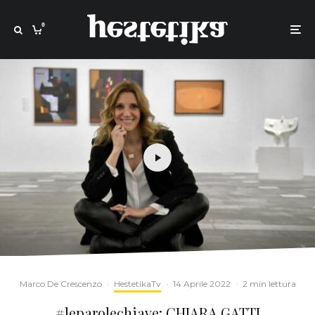
0
Marco De Crescenzo
·
HestetikaTv
·
14 Aprile 2022
·
2 min lettura
#leparolechiave: CHIARA GATTI