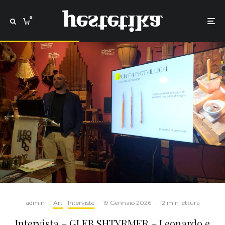
0
admin
·
Art
Interviste
·
19 Gennaio 2026
·
12 min lettura
Intervista – GLEB SHTYRMER – Leonardo e