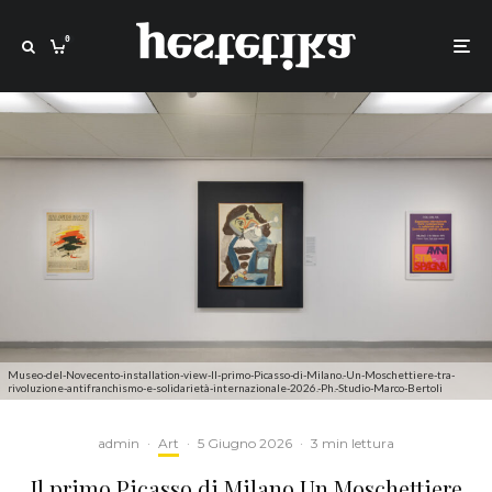
0
Museo-del-Novecento-installation-view-Il-primo-Picasso-di-Milano.-Un-Moschettiere-tra-
rivoluzione-antifranchismo-e-solidarietà-internazionale-2026.-Ph.-Studio-Marco-Bertoli
admin
·
Art
·
5 Giugno 2026
·
3 min lettura
Il primo Picasso di Milano Un Moschettiere