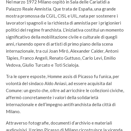
Nel marzo 1972 Milano ospitò in Sala delle Cariatidi a
Palazzo Reale Amnistia. Que trata de España, una grande
mostra promossa da CGIL, CISL e UIL, nata per sostenere i
lavoratori spagnoli e la richiesta di amnistia per i prigionieri
politici del regime franchista. L’iniziativa costituì un momento
significativo della mobilitazione civile e culturale di quegli
anni, riunendo opere di artisti di primo piano della scena
internazionale, tra cui Joan Miró, Alexander Calder, Antoni
Tàpies, Franco Angeli, Renato Guttuso, Carlo Levi, Emilio
Vedova, Giulio Turcato e Toti Scialoja.
Tra le opere esposte, Homme assis di Picasso fu l’unica, per
volontà del sindaco Aldo Aniasi, ad essere acquisita dal
Comune: un gesto che, oltre ad arricchire le collezioni civiche,
affermò concretamente i valori della solidarietà
internazionale e dell’impegno antifranchista della città di
Milano.
Attraverso fotografie, documenti d’archivio e materiali
audiovisivi, Il primo Picasso di Milano ricostruisce la vicenda