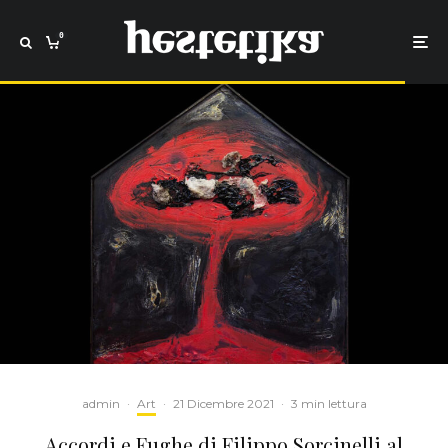
0
admin
·
Art
·
21 Dicembre 2021
·
3 min lettura
Accordi e Fughe di Filippo Sorcinelli al