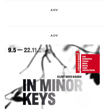
ADV
ADV