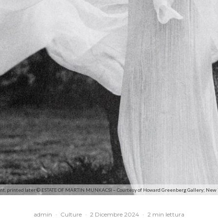
rint, printed later © ESTATE OF MARTIN MUNKACSI – Courtesy of Howard Greenberg Gallery; New York 
admin
·
Culture
·
2 Dicembre 2024
·
2 min lettura