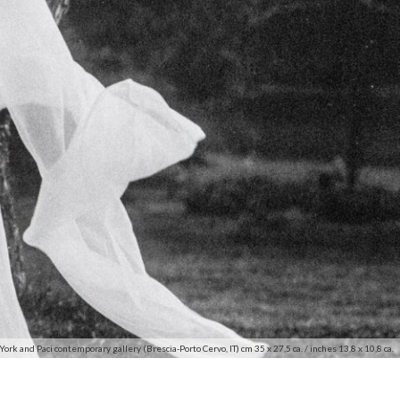
and Paci contemporary gallery (Brescia-Porto Cervo, IT) cm 35 x 27,5 ca. / inches 13,8 x 10,8 ca.