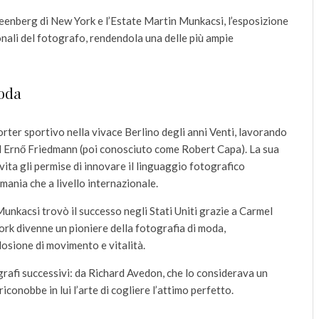
eenberg di New York e l’Estate Martin Munkacsi, l’esposizione
nali del fotografo, rendendola una delle più ampie
moda
rter sportivo nella vivace Berlino degli anni Venti, lavorando
ed Ernő Friedmann (poi conosciuto come Robert Capa). La sua
 vita gli permise di innovare il linguaggio fotografico
mania che a livello internazionale.
Munkacsi trovò il successo negli Stati Uniti grazie a Carmel
rk divenne un pioniere della fotografia di moda,
losione di movimento e vitalità.
ografi successivi: da Richard Avedon, che lo considerava un
iconobbe in lui l’arte di cogliere l’attimo perfetto.