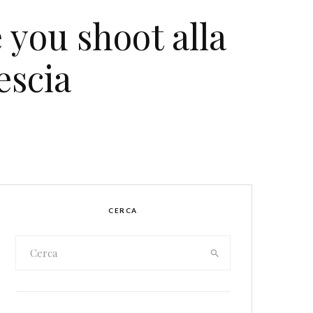
ou shoot alla
escia
CERCA