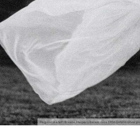
Peignoir in a Soft Breeze, Harper’s Bazaar, June 1936 Gelatin silver p