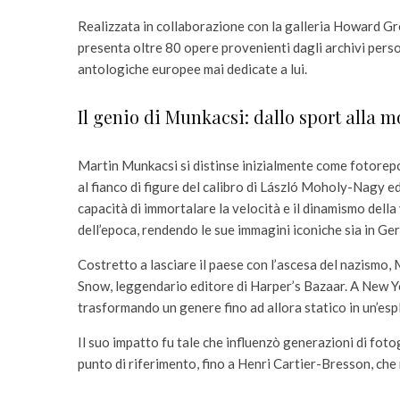
Realizzata in collaborazione con la galleria Howard Gr
presenta oltre 80 opere provenienti dagli archivi perso
antologiche europee mai dedicate a lui.
Il genio di Munkacsi: dallo sport alla 
Martin Munkacsi si distinse inizialmente come fotorepo
al fianco di figure del calibro di László Moholy-Nagy 
capacità di immortalare la velocità e il dinamismo della
dell’epoca, rendendo le sue immagini iconiche sia in Ger
Costretto a lasciare il paese con l’ascesa del nazismo, 
Snow, leggendario editore di Harper’s Bazaar. A New Yo
trasformando un genere fino ad allora statico in un’esp
Il suo impatto fu tale che influenzò generazioni di fot
punto di riferimento, fino a Henri Cartier-Bresson, che r