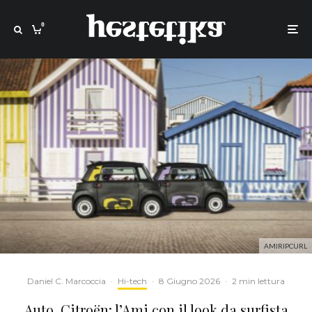
0
AMIRIPCURL
Daniel C. Marcoccia
·
Hi-tech
·
8 Giugno 2026
·
2 min lettura
Auto. Citroën: l’Ami con il look da surfista