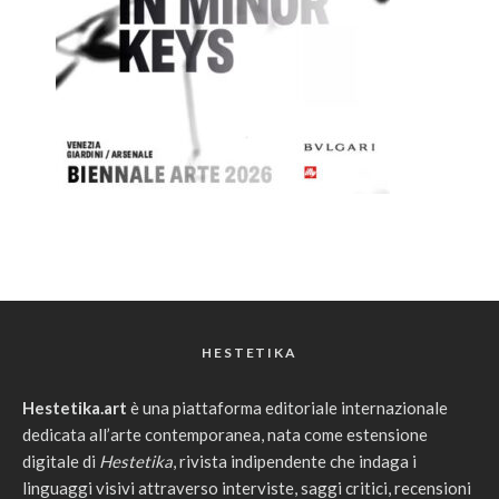
HESTETIKA
Hestetika.art
è una piattaforma editoriale internazionale
dedicata all’arte contemporanea, nata come estensione
digitale di
Hestetika
, rivista indipendente che indaga i
linguaggi visivi attraverso interviste, saggi critici, recensioni