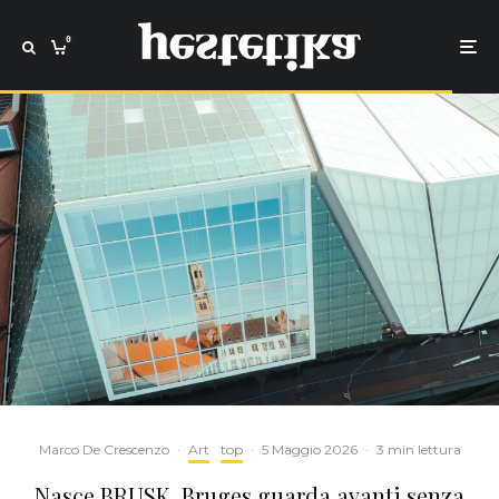
0
Marco De Crescenzo
·
Art
top
·
5 Maggio 2026
·
3 min lettura
Nasce BRUSK, Bruges guarda avanti senza