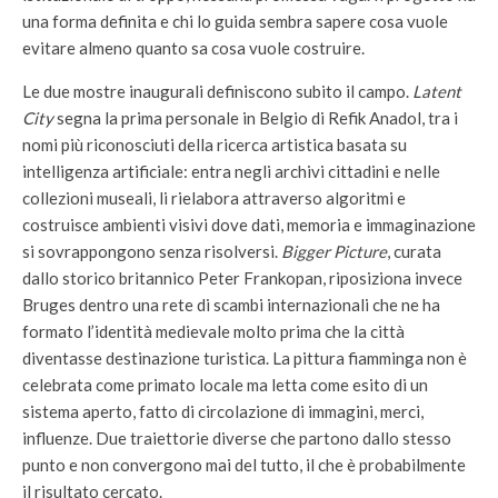
una forma definita e chi lo guida sembra sapere cosa vuole
evitare almeno quanto sa cosa vuole costruire.
Le due mostre inaugurali definiscono subito il campo.
Latent
City
segna la prima personale in Belgio di Refik Anadol, tra i
nomi più riconosciuti della ricerca artistica basata su
intelligenza artificiale: entra negli archivi cittadini e nelle
collezioni museali, li rielabora attraverso algoritmi e
costruisce ambienti visivi dove dati, memoria e immaginazione
si sovrappongono senza risolversi.
Bigger Picture
, curata
dallo storico britannico Peter Frankopan, riposiziona invece
Bruges dentro una rete di scambi internazionali che ne ha
formato l’identità medievale molto prima che la città
diventasse destinazione turistica. La pittura fiamminga non è
celebrata come primato locale ma letta come esito di un
sistema aperto, fatto di circolazione di immagini, merci,
influenze. Due traiettorie diverse che partono dallo stesso
punto e non convergono mai del tutto, il che è probabilmente
il risultato cercato.