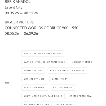
REFIK ANADOL
Latent City
08.05.26 → 08.11.26
BIGGER PICTURE
CONNECTED WORLDS OF BRUGE 900-1550
08.05.26 → 06.09.26
ARTE CONTEMPORANEA BRUGES
ARTE E INTELLIGENZA ARTIFICIALE
BIGGER PICTURE
BRUSK BRUGES
CENTRO ESPOSITIVO BRUGES
KRISTL STRUBBE
LATENT CITY
TAGS
LAURE PROUVOST
MUSEA BRUGGE
PATRIMONIO CULTURALE BELGIO
PETER FRANKOPAN
PITTURA FIAMMINGA
REFIK ANADOL