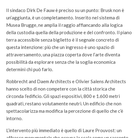
Il sindaco Dirk De Fauw è preciso su un punto: Brusk non è
un’aggiunta, è un completamento. Inserito nel sistema di
Musea Brugge, ne amplia il raggio affiancando alla logica
della custodia quella della produzione e del confronto. Il piano
terra accessibile senza biglietto è il segnale concreto di
questa intenzione: più che un ingresso è uno spazio di
attraversamento, una piazza coperta dove l’arte diventa
possibilità da esplorare senza che la soglia economica
determini chi può farlo.
Robbrecht and Daem Architects e Olivier Salens Architects
hanno scelto di non competere con la città storica che
circonda l’edificio. Gli spazi espositivi, 800 e 1.600 metri
quadrati, restano volutamente neutri. Un edificio che non
spettacolarizza ma modifica la percezione di quello che c’è
intorno.
L’intervento più immediato è quello di Laure Prouvost: un
affresco monumentale che occupa la scala come un racconto