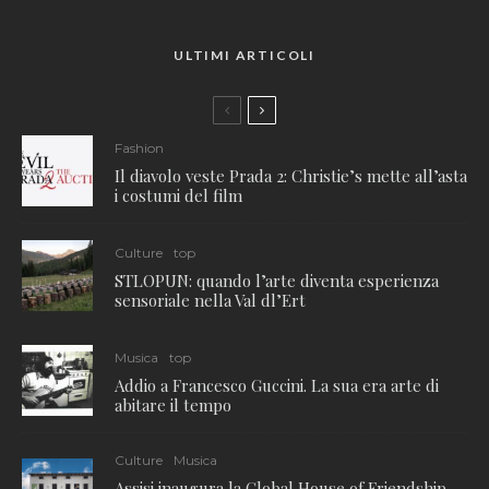
ULTIMI ARTICOLI
Fashion
Il diavolo veste Prada 2: Christie’s mette all’asta
i costumi del film
Culture
top
STLOPUN: quando l’arte diventa esperienza
sensoriale nella Val dl’Ert
Musica
top
Addio a Francesco Guccini. La sua era arte di
abitare il tempo
Culture
Musica
Assisi inaugura la Global House of Friendship