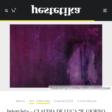
0
Claudia-de-Luca_IL-GIORNO-DOPO-LA-RIVOLUZIONE
admin
·
Art
Interviste
·
5 Aprile 2023
·
4 min lettura
Intervista – CLAUDIA DE LUCA “IL GIORNO