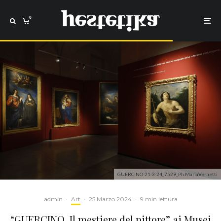
0
GUERCINO-21-3-24_7529_Ph.MariaVernetti
admin
·
Art
·
25 Marzo 2024
·
9 min lettura
“GUERCINO. Il mestiere del pittore” ai Musei