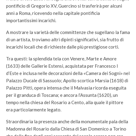
pontificio di Gregorio XV, Guercino si trasferirà per alcuni
anni a Roma, ricevendo nella capitale pontificia
importantissimi incarichi.
A mostrare la varietà delle committenze che sugellano la fama
di un artista, troviamo altri dipinti significativi, sia frutto di
incarichi locali che di richieste dalle più prestigiose corti.
Tra questi: la splendida tela con Venere, Marte e Amore
(1633) delle Gallerie Estensi, acquistata per Francesco I
d’Este e inclusa nelle decorazioni della «Camera dei Sogni» nel
Palazzo Ducale di Sassuolo; Apollo scortica Marsia (1618) di
Palazzo Pitti, opera intensa che il Malvasia ricorda eseguita
per il granduca di Toscana; e ancora l’Assunta (1620), un
tempo nella chiesa del Rosario a Cento, alla quale il pittore
era particolarmente legato.
Straordinaria la presenza anche della monumentale pala della
Madonna del Rosario dalla Chiesa di San Domenico a Torino
che dalla fine degli anni sessanta del secolo scorso non era