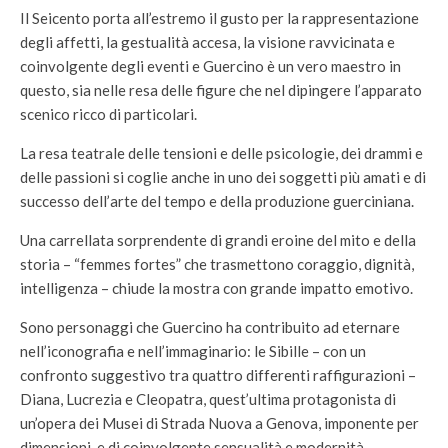
Il Seicento porta all’estremo il gusto per la rappresentazione
degli affetti, la gestualità accesa, la visione ravvicinata e
coinvolgente degli eventi e Guercino è un vero maestro in
questo, sia nelle resa delle figure che nel dipingere l’apparato
scenico ricco di particolari.
La resa teatrale delle tensioni e delle psicologie, dei drammi e
delle passioni si coglie anche in uno dei soggetti più amati e di
successo dell’arte del tempo e della produzione guerciniana.
Una carrellata sorprendente di grandi eroine del mito e della
storia – “femmes fortes” che trasmettono coraggio, dignità,
intelligenza – chiude la mostra con grande impatto emotivo.
Sono personaggi che Guercino ha contribuito ad eternare
nell’iconografia e nell’immaginario: le Sibille – con un
confronto suggestivo tra quattro differenti raffigurazioni –
Diana, Lucrezia e Cleopatra, quest’ultima protagonista di
un’opera dei Musei di Strada Nuova a Genova, imponente per
dimensioni, e di coinvolgente sensualità e modernità.