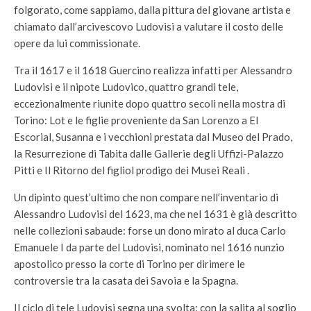
folgorato, come sappiamo, dalla pittura del giovane artista e
chiamato dall’arcivescovo Ludovisi a valutare il costo delle
opere da lui commissionate.
Tra il 1617 e il 1618 Guercino realizza infatti per Alessandro
Ludovisi e il nipote Ludovico, quattro grandi tele,
eccezionalmente riunite dopo quattro secoli nella mostra di
Torino: Lot e le figlie proveniente da San Lorenzo a El
Escorial, Susanna e i vecchioni prestata dal Museo del Prado,
la Resurrezione di Tabita dalle Gallerie degli Uffizi-Palazzo
Pitti e Il Ritorno del figliol prodigo dei Musei Reali .
Un dipinto quest’ultimo che non compare nell’inventario di
Alessandro Ludovisi del 1623, ma che nel 1631 è già descritto
nelle collezioni sabaude: forse un dono mirato al duca Carlo
Emanuele I da parte del Ludovisi, nominato nel 1616 nunzio
apostolico presso la corte di Torino per dirimere le
controversie tra la casata dei Savoia e la Spagna.
Il ciclo di tele Ludovisi segna una svolta: con la salita al soglio