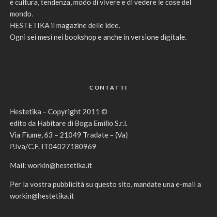
è cultura, tendenza, modo di vivere e di vedere le cose del
mondo.
HESTETIKA il magazine delle idee.
Ogni sei mesi nei bookshop e anche in versione digitale.
CONTATTI
Hestetika – Copyright 2011 ©
edito da Habitare di Boga Emilio S.r.l.
Via Fiume, 63 – 21049 Tradate – (Va)
P.Iva/C.F. IT04027180969
Mail:
workin@hestetika.it
Per la vostra pubblicità su questo sito, mandate una e-mail a
workin@hestetika.it