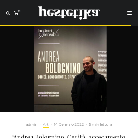
0
admin
·
Art
·
14 Gennaio 2022
·
5 min lettura
“Andrea Bolognino. Cecità, accecamento,