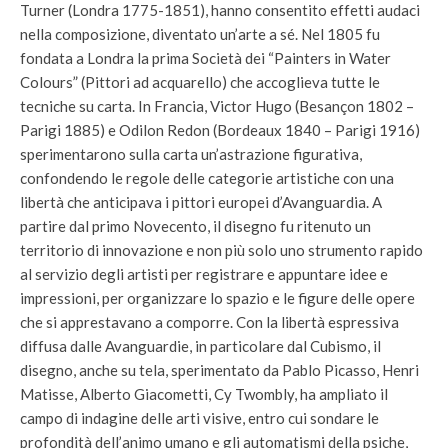
Turner (Londra 1775-1851), hanno consentito effetti audaci
nella composizione, diventato un’arte a sé. Nel 1805 fu
fondata a Londra la prima Società dei “Painters in Water
Colours” (Pittori ad acquarello) che accoglieva tutte le
tecniche su carta. In Francia, Victor Hugo (Besançon 1802 –
Parigi 1885) e Odilon Redon (Bordeaux 1840 – Parigi 1916)
sperimentarono sulla carta un’astrazione figurativa,
confondendo le regole delle categorie artistiche con una
libertà che anticipava i pittori europei d’Avanguardia. A
partire dal primo Novecento, il disegno fu ritenuto un
territorio di innovazione e non più solo uno strumento rapido
al servizio degli artisti per registrare e appuntare idee e
impressioni, per organizzare lo spazio e le figure delle opere
che si apprestavano a comporre. Con la libertà espressiva
diffusa dalle Avanguardie, in particolare dal Cubismo, il
disegno, anche su tela, sperimentato da Pablo Picasso, Henri
Matisse, Alberto Giacometti, Cy Twombly, ha ampliato il
campo di indagine delle arti visive, entro cui sondare le
profondità dell’animo umano e gli automatismi della psiche,