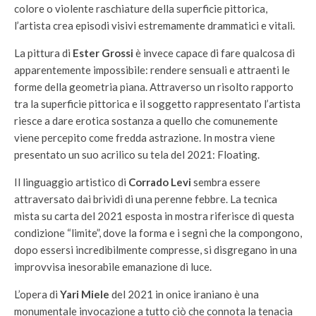
colore o violente raschiature della superficie pittorica,
l’artista crea episodi visivi estremamente drammatici e vitali.
La pittura di
Ester Grossi
è invece capace di fare qualcosa di
apparentemente impossibile: rendere sensuali e attraenti le
forme della geometria piana. Attraverso un risolto rapporto
tra la superficie pittorica e il soggetto rappresentato l’artista
riesce a dare erotica sostanza a quello che comunemente
viene percepito come fredda astrazione. In mostra viene
presentato un suo acrilico su tela del 2021: Floating.
Il linguaggio artistico di
Corrado Levi
sembra essere
attraversato dai brividi di una perenne febbre. La tecnica
mista su carta del 2021 esposta in mostra riferisce di questa
condizione “limite”, dove la forma e i segni che la compongono,
dopo essersi incredibilmente compresse, si disgregano in una
improvvisa inesorabile emanazione di luce.
L’opera di
Yari Miele
del 2021 in onice iraniano è una
monumentale invocazione a tutto ciò che connota la tenacia