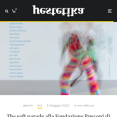
0
admin
·
Art
·
3 Maggio 2022
·
4 min lettura
The soft parade alla Fondazione Rusconi di