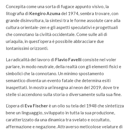
Concepita come una sorta di fugace appunto visivo, la
litografia di
Kengiro Azuma
del 1974, sembra trovare, con
grande disinvoltura, la sintesi tra le forme assolute care alla
cultura orientale-zen e gli aspetti speculativi e progettuali
che connotano la civiltà occidentale. Come sulle ali di
un’aquila, in quest’opera è possibile abbracciare due
lontanissimi orizzonti.
La radicalità del lavoro di
Flavio Favelli
consiste nel voler
parlare, in modo neutrale, della realtà con gli elementi fisici e
simbolici che la connotano. Un minimo spostamento
semantico diventa un evento fatale che determina esiti
inaspettati. In mostra un’insegna al neon del 2019, dove tre
stelle si accendono sulla storia o diversamente sulla sua fine.
L’opera di
Eva Fischer
è un olio su tela del 1948 che sintetizza
bene un linguaggio, sviluppato in tutta la sua produzione,
caratterizzato da una dinamica tra svelato e occultato,
affermazione e negazione. Attraverso meticolose velature di