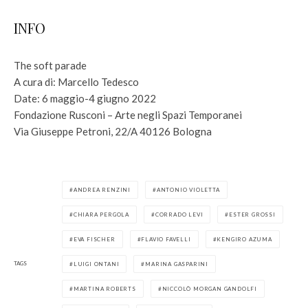
INFO
The soft parade
A cura di: Marcello Tedesco
Date: 6 maggio-4 giugno 2022
Fondazione Rusconi – Arte negli Spazi Temporanei
Via Giuseppe Petroni, 22/A 40126 Bologna
ANDREA RENZINI
ANTONIO VIOLETTA
CHIARA PERGOLA
CORRADO LEVI
ESTER GROSSI
EVA FISCHER
FLAVIO FAVELLI
KENGIRO AZUMA
TAGS
LUIGI ONTANI
MARINA GASPARINI
MARTINA ROBERTS
NICCOLÒ MORGAN GANDOLFI