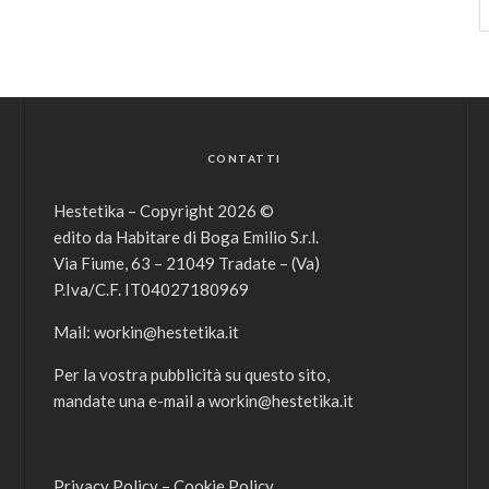
CONTATTI
Hestetika – Copyright 2026 ©
edito da Habitare di Boga Emilio S.r.l.
Via Fiume, 63 – 21049 Tradate – (Va)
P.Iva/C.F. IT04027180969
Mail:
workin@hestetika.it
Per la vostra pubblicità su questo sito,
mandate una e-mail a
workin@hestetika.it
Privacy Policy
–
Cookie Policy