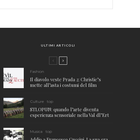
ULTIMI ARTICOLI
Fashion
Il diavolo veste Prada 2: Christie’s
mette all’asta i costumi del film
Culture
top
STLOPUN: quando l’arte diventa
esperienza sensoriale nella Val dl’Ert
Musica
top
Addio a Francesco Guccini. La sua era