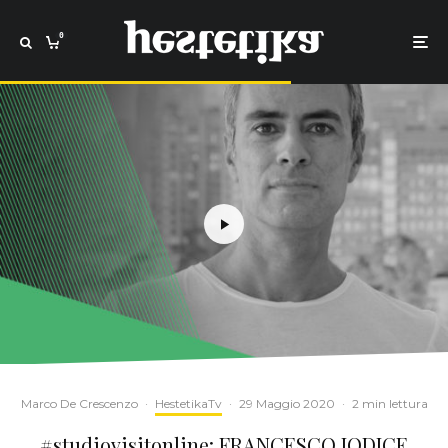
0
Marco De Crescenzo
·
HestetikaTv
·
29 Maggio 2020
·
2 min lettura
#studiovisitonline: FRANCESCO JODICE