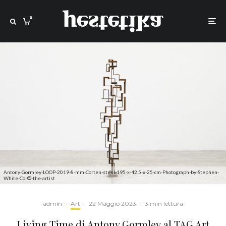
0
Antony-Gormley-LOOP-2019-8-mm-Corten-steel-195-x-42.5-x-25-cm-Photograph-by-Stephen-
White-Co.-©-the-artist
admin
·
Art
·
22 Maggio 2023
·
3 min lettura
Living Time di Antony Gormley al TAG Art