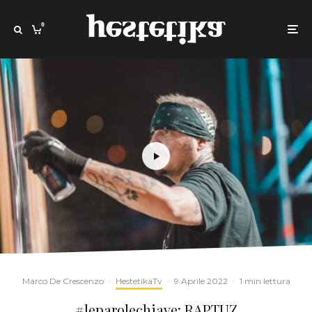
0
Marco De Crescenzo
·
HestetikaTv
·
9 Aprile 2022
·
1 min lettura
#leparolechiave: RAPTUZ