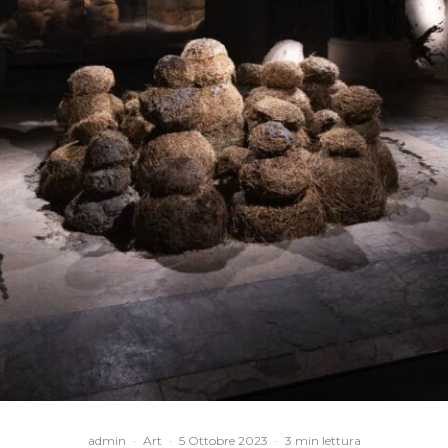
admin
·
Art
·
5 Ottobre 2023
·
3 min lettura