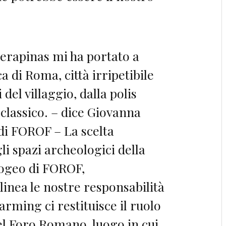
Serapinas mi ha portato a
ca di Roma, città irripetibile
 del villaggio, dalla polis
 classico. – dice Giovanna
di FOROF – La scelta
gli spazi archeologici della
ipogeo di FOROF,
linea le nostre responsabilità
arming ci restituisce il ruolo
el Foro Romano, luogo in cui