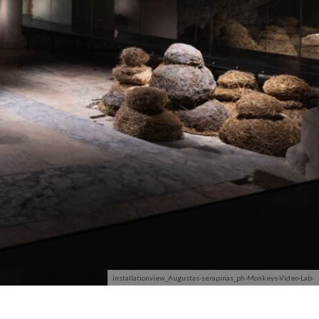
installationview_Augustas-serapinas_ph-Monkeys-Video-Lab-