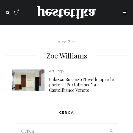
0
A to Z
Zoe Williams
Art
top
Palazzo Soranzo Novello apre le
porte a “Portofranco” a
Castelfranco Veneto
CERCA