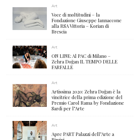
Art
Voce di moltitudini – la
Fondazione Giuseppe Iannaccone
alla RSA Vittoria – Korian di
Brescia
Art
ON LINE: Al PAC di Milano –
Zehra Doğan IL TEMPO DELLE
FARFALLE
Art
Artissima 2020: Zehra Doğan è la
vincitrice della prima edizione del
Premio Carol Rama by Fondazione
Sardi per l’Arte
Art
Apre PART Palazzi dell’Arte a
Rimini