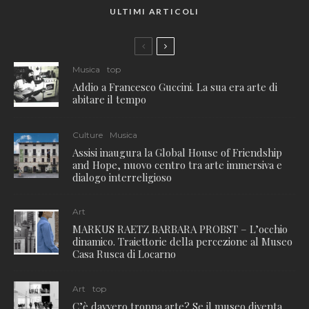
ULTIMI ARTICOLI
Musica
top
Addio a Francesco Guccini. La sua era arte di
abitare il tempo
Culture
Musica
Assisi inaugura la Global House of Friendship
and Hope, nuovo centro tra arte immersiva e
dialogo interreligioso
Art
MARKUS RAETZ BARBARA PROBST – L’occhio
dinamico. Traiettorie della percezione al Museo
Casa Rusca di Locarno
Art
top
C’è davvero troppa arte? Se il museo diventa