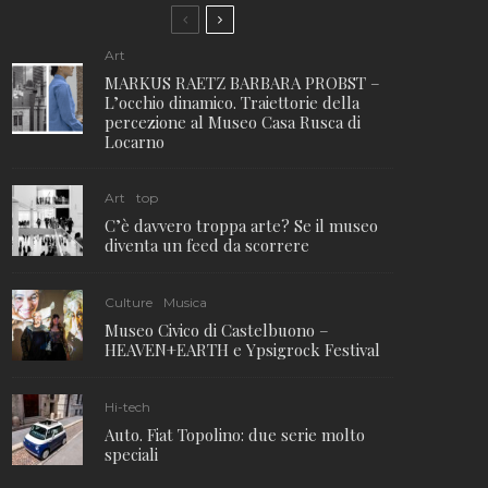
Art
MARKUS RAETZ BARBARA PROBST –
L’occhio dinamico. Traiettorie della
percezione al Museo Casa Rusca di
Locarno
Art
top
C’è davvero troppa arte? Se il museo
diventa un feed da scorrere
Culture
Musica
Museo Civico di Castelbuono –
HEAVEN+EARTH e Ypsigrock Festival
Hi-tech
Auto. Fiat Topolino: due serie molto
speciali