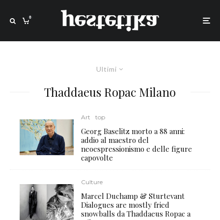
0
Ultimi
Thaddaeus Ropac Milano
Art
top
Georg Baselitz morto a 88 anni:
addio al maestro del
neoespressionismo e delle figure
capovolte
Culture
Marcel Duchamp & Sturtevant
Dialogues are mostly fried
snowballs da Thaddaeus Ropac a