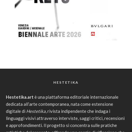
HESTETIKA
Hestetika.art
è una piattaforma editoriale internazionale
dedicata all’arte contemporanea, nata come estensione
digitale di
Hestetika
, rivista indipendente che indaga i
linguaggi visivi attraverso interviste, saggi critici, recensioni
e approfondimenti. Il progetto si concentra sulle pratiche