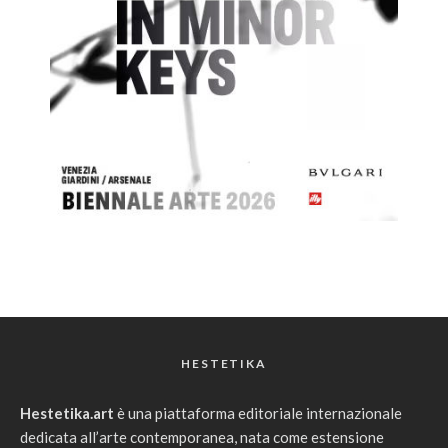
HESTETIKA
Hestetika.art
è una piattaforma editoriale internazionale
dedicata all’arte contemporanea, nata come estensione