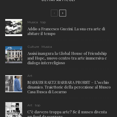
Musica
top
Addio a Francesco Guccini. La sua era arte di
abitare il tempo
Culture
Musica
Assisi inaugura la Global House of Friendship
and Hope, nuovo centro tra arte immersiva e
dialogo interreligioso
Art
MARKUS RAETZ BARBARA PROBST – L’occhio
dinamico. Traiettorie della percezione al Museo
Casa Rusca di Locarno
Art
top
C’è davvero troppa arte? Se il museo diventa
un feed da scorrere