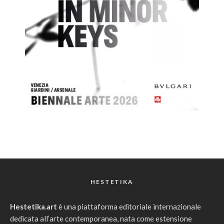
HESTETIKA
Hestetika.art
è una piattaforma editoriale internazionale
dedicata all’arte contemporanea, nata come estensione