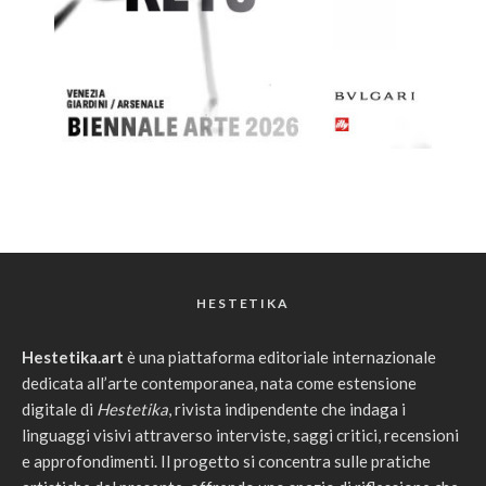
HESTETIKA
Hestetika.art
è una piattaforma editoriale internazionale
dedicata all’arte contemporanea, nata come estensione
digitale di
Hestetika
, rivista indipendente che indaga i
linguaggi visivi attraverso interviste, saggi critici, recensioni
e approfondimenti. Il progetto si concentra sulle pratiche