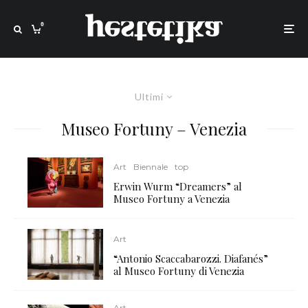
0
Ultimi
Museo Fortuny – Venezia
Art
Biennale
top
Erwin Wurm “Dreamers” al
Museo Fortuny a Venezia
Art
“Antonio Scaccabarozzi. Diafanés”
al Museo Fortuny di Venezia
Art