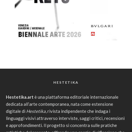
HESTETIKA
Hestetika.art
è una piattaforma editoriale internazionale
dedicata all’arte contemporanea, nata come estensione
digitale di
Hestetika
, rivista indipendente che indaga i
linguaggi visivi attraverso interviste, saggi critici, recensioni
e approfondimenti. Il progetto si concentra sulle pratiche