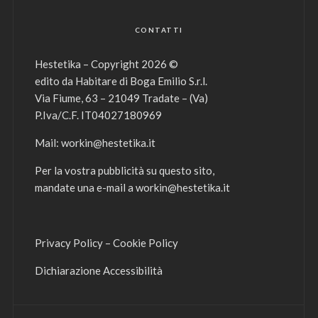
CONTATTI
Hestetika – Copyright 2026 ©
edito da Habitare di Boga Emilio S.r.l.
Via Fiume, 63 – 21049 Tradate – (Va)
P.Iva/C.F. IT04027180969
Mail:
workin@hestetika.it
Per la vostra pubblicità su questo sito,
mandate una e-mail a
workin@hestetika.it
Privacy Policy
–
Cookie Policy
Dichiarazione Accessibilità