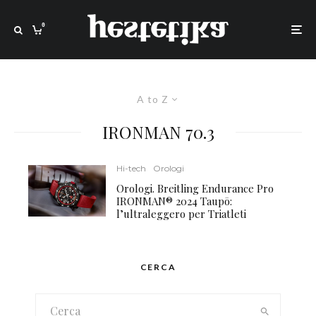
0
A to Z
IRONMAN 70.3
Hi-tech
Orologi
Orologi. Breitling Endurance Pro
IRONMAN® 2024 Taupō:
l’ultraleggero per Triatleti
CERCA