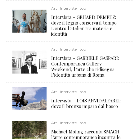
Art
Interviste
top
Intervista – GEHARD DEMETZ:
dove il legno conserva il tempo.
Dentro l’atelier tra materia e
identità
Art
Interviste
top
Intervista – GABRIELE GASPARI:
Contemporanea Gallery
Weekend, l’arte che ridisegna
l’identità urbana di Roma
Art
Interviste
top
Intervista – LOIS ANVIDALFAREI:
dove il bronzo impara dal bosco
Art
Interviste
top
Michael Moling racconta SMACH:
l’arte contemporanea incontra le