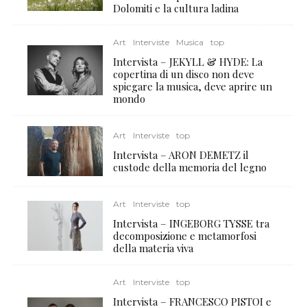
Dolomiti e la cultura ladina
Art
Interviste
Musica
top
Intervista – JEKYLL & HYDE: La
copertina di un disco non deve
spiegare la musica, deve aprire un
mondo
Art
Interviste
top
Intervista – ARON DEMETZ il
custode della memoria del legno
Art
Interviste
top
Intervista – INGEBORG TYSSE tra
decomposizione e metamorfosi
della materia viva
Art
Interviste
top
Intervista – FRANCESCO PISTOI e