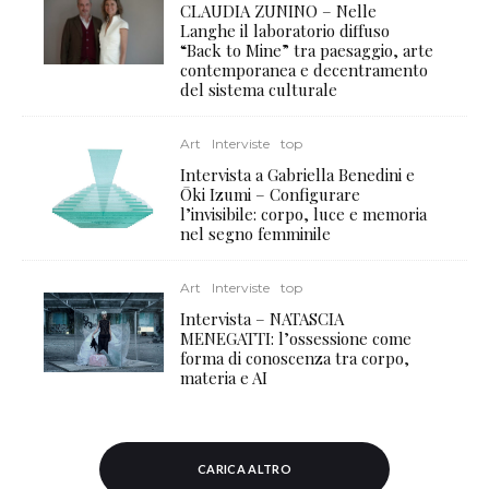
CLAUDIA ZUNINO – Nelle
Langhe il laboratorio diffuso
“Back to Mine” tra paesaggio, arte
contemporanea e decentramento
del sistema culturale
Art
Interviste
top
Intervista a Gabriella Benedini e
Ōki Izumi – Configurare
l’invisibile: corpo, luce e memoria
nel segno femminile
Art
Interviste
top
Intervista – NATASCIA
MENEGATTI: l’ossessione come
forma di conoscenza tra corpo,
materia e AI
CARICA ALTRO