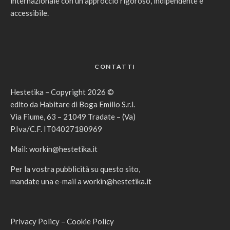
internazionale con un approccio rigoroso, indipendente e
accessibile.
CONTATTI
Hestetika – Copyright 2026 ©
edito da Habitare di Boga Emilio S.r.l.
Via Fiume, 63 – 21049 Tradate – (Va)
P.Iva/C.F. IT04027180969
Mail:
workin@hestetika.it
Per la vostra pubblicità su questo sito,
mandate una e-mail a
workin@hestetika.it
Privacy Policy
–
Cookie Policy