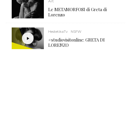
Art
Le METAMORFOSI di Greta di
Lorenzo
HestetikaTv
NSFW
#studiovisitonline: GRETA DI
LORENZO