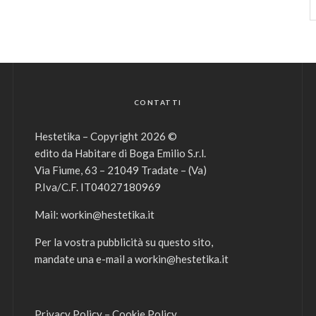
CONTATTI
Hestetika – Copyright 2026 ©
edito da Habitare di Boga Emilio S.r.l.
Via Fiume, 63 – 21049 Tradate – (Va)
P.Iva/C.F. IT04027180969
Mail:
workin@hestetika.it
Per la vostra pubblicità su questo sito,
mandate una e-mail a
workin@hestetika.it
Privacy Policy
–
Cookie Policy