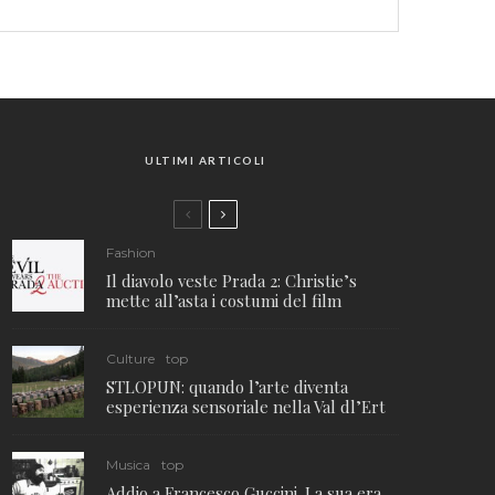
ULTIMI ARTICOLI
Fashion
Il diavolo veste Prada 2: Christie’s
mette all’asta i costumi del film
Culture
top
STLOPUN: quando l’arte diventa
esperienza sensoriale nella Val dl’Ert
Musica
top
Addio a Francesco Guccini. La sua era