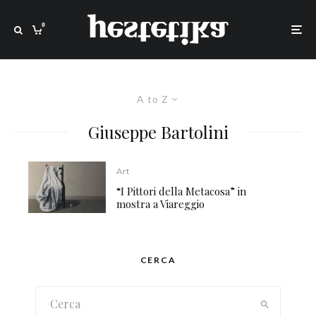
0
A to Z
Giuseppe Bartolini
Art
“I Pittori della Metacosa” in
mostra a Viareggio
CERCA