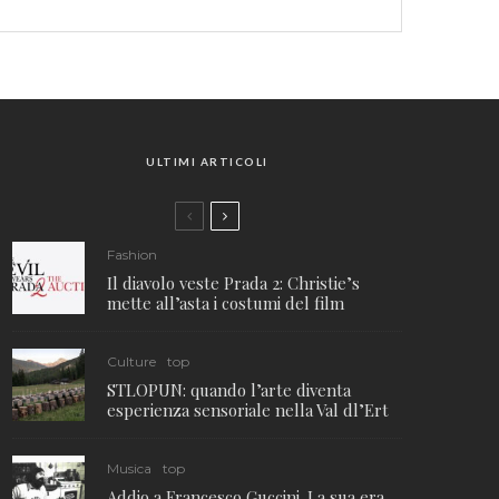
ULTIMI ARTICOLI
Fashion
Il diavolo veste Prada 2: Christie’s
mette all’asta i costumi del film
Culture
top
STLOPUN: quando l’arte diventa
esperienza sensoriale nella Val dl’Ert
Musica
top
Addio a Francesco Guccini. La sua era