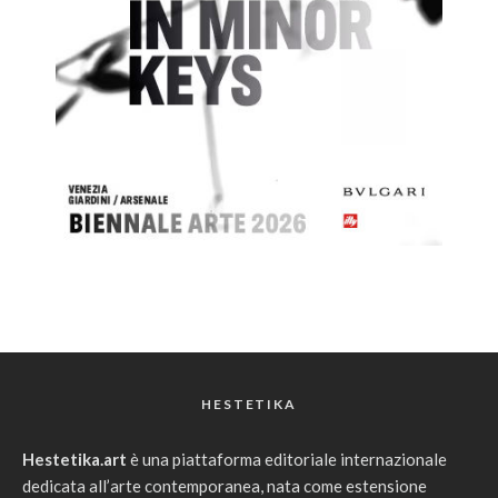
HESTETIKA
Hestetika.art
è una piattaforma editoriale internazionale
dedicata all’arte contemporanea, nata come estensione