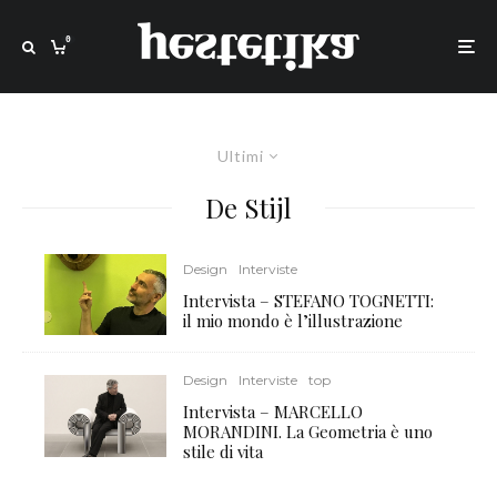
0
Ultimi
De Stijl
Design
Interviste
Intervista – STEFANO TOGNETTI:
il mio mondo è l’illustrazione
Design
Interviste
top
Intervista – MARCELLO
MORANDINI. La Geometria è uno
stile di vita