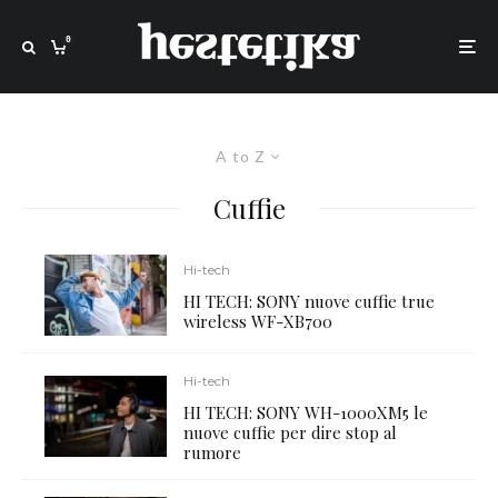
0
A to Z
Cuffie
Hi-tech
HI TECH: SONY nuove cuffie true
wireless WF-XB700
Hi-tech
HI TECH: SONY WH-1000XM5 le
nuove cuffie per dire stop al
rumore