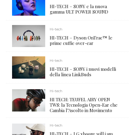
HI-TECH – SONY e la nuova
gamma ULT POWER SOUND
Hi-tech
HI-TECH – Dyson OnTrac™ le
prime cuffie over-ear
Hi-tech
HI-TECH – SONY i nuovi modelli
della linea LinkBuds
Hi-tech
HI TECH: TEUFEL AIRY OPEN
TWS: la Tecnologia Open-Ear che
Cambia l’Ascolto in Movimento
Hi-tech
HI-TECH – LG xboom: will.i.am