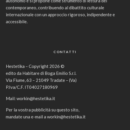
autonomo e si propone come strumento di lettura del
contemporaneo, contribuendo al dibattito culturale
internazionale con un approccio rigoroso, indipendente e
accessibile.
CONTATTI
Hestetika – Copyright 2026 ©
edito da Habitare di Boga Emilio S.r.l.
Via Fiume, 63 – 21049 Tradate – (Va)
P.Iva/C.F. IT04027180969
Mail:
workin@hestetika.it
Per la vostra pubblicità su questo sito,
mandate una e-mail a
workin@hestetika.it