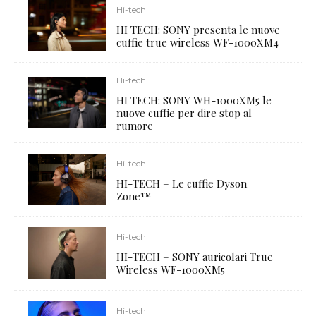
Hi-tech
HI TECH: SONY presenta le nuove
cuffie true wireless WF-1000XM4
Hi-tech
HI TECH: SONY WH-1000XM5 le
nuove cuffie per dire stop al
rumore
Hi-tech
HI-TECH – Le cuffie Dyson
Zone™
Hi-tech
HI-TECH – SONY auricolari True
Wireless WF-1000XM5
Hi-tech