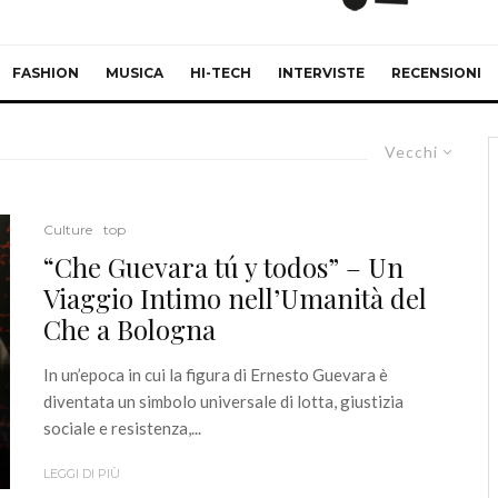
FASHION
MUSICA
HI-TECH
INTERVISTE
RECENSIONI
Vecchi
Culture
top
“Che Guevara tú y todos” – Un
Viaggio Intimo nell’Umanità del
Che a Bologna
In un’epoca in cui la figura di Ernesto Guevara è
diventata un simbolo universale di lotta, giustizia
sociale e resistenza,...
LEGGI DI PIÙ