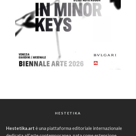
HESTETIKA
Hestetika.art
è una piattaforma editoriale internazionale
dedicata all’arte contemporanea, nata come estensione