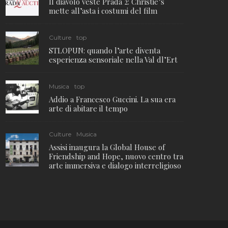
Il diavolo veste Prada 2: Christie’s
mette all’asta i costumi del film
Culture
top
STLOPUN: quando l’arte diventa
esperienza sensoriale nella Val dl’Ert
Musica
top
Addio a Francesco Guccini. La sua era
arte di abitare il tempo
Culture
Musica
Assisi inaugura la Global House of
Friendship and Hope, nuovo centro tra
arte immersiva e dialogo interreligioso