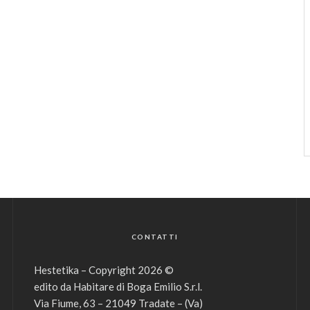
CONTATTI
Hestetika – Copyright 2026 ©
edito da Habitare di Boga Emilio S.r.l.
Via Fiume, 63 – 21049 Tradate – (Va)