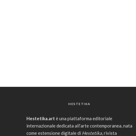
HESTETIKA
Hestetika.art
è una piattaforma editoriale
internazionale dedicata all’arte contemporanea, nata
come estensione digitale di
Hestetika
, rivista