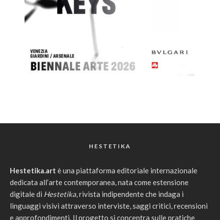
HESTETIKA
Hestetika.art
è una piattaforma editoriale internazionale
dedicata all’arte contemporanea, nata come estensione
digitale di
Hestetika
, rivista indipendente che indaga i
linguaggi visivi attraverso interviste, saggi critici, recensioni
e approfondimenti. Il progetto si concentra sulle pratiche