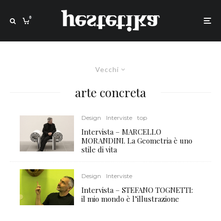
0
Vecchi
arte concreta
Design
Interviste
top
Intervista – MARCELLO
MORANDINI. La Geometria è uno
stile di vita
Design
Interviste
Intervista – STEFANO TOGNETTI:
il mio mondo è l’illustrazione